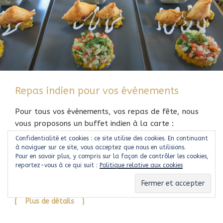
Repas indien pour vos événements
Pour tous vos évènements, vos repas de fête, nous
vous proposons un buffet indien à la carte :
apéritifs, entrées, plats, desserts, boissons, vous
Confidentialité et cookies : ce site utilise des cookies. En continuant
découvrirez des plats authentiques de l’Inde et
à naviguer sur ce site, vous acceptez que nous en utilisions.
Pour en savoir plus, y compris sur la façon de contrôler les cookies,
régalerez vos convives.
reportez-vous à ce qui suit :
Politique relative aux cookies
Plus de détails