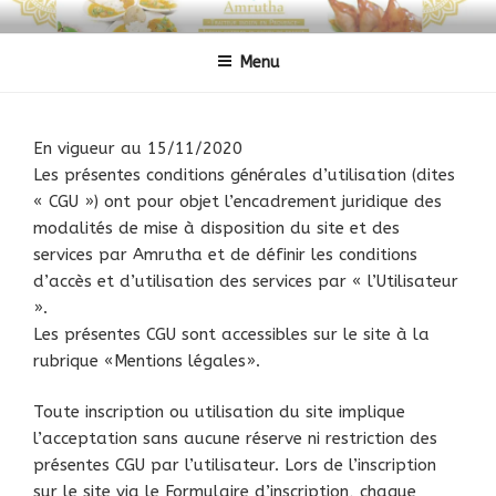
Aller
AMRUTHA CUISINE INDIENNE
Traiteur indien
au
Menu
contenu
principal
En vigueur au 15/11/2020
Les présentes conditions générales d’utilisation (dites
« CGU ») ont pour objet l’encadrement juridique des
modalités de mise à disposition du site et des
services par Amrutha et de définir les conditions
d’accès et d’utilisation des services par « l’Utilisateur
».
Les présentes CGU sont accessibles sur le site à la
rubrique «Mentions légales».
Toute inscription ou utilisation du site implique
l’acceptation sans aucune réserve ni restriction des
présentes CGU par l’utilisateur. Lors de l’inscription
sur le site via le Formulaire d’inscription, chaque