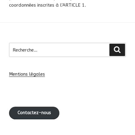
coordonnées inscrites à l’ARTICLE 1.
Recherche
Recher
pour
:
Mentions légales
Contactez-nous