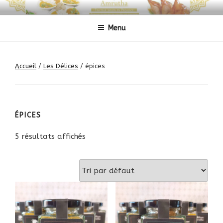
Aller
AMRUTHA CUISINE INDIENNE
Traiteur indien
au
Menu
contenu
principal
Accueil
/
Les Délices
/ épices
ÉPICES
5 résultats affichés