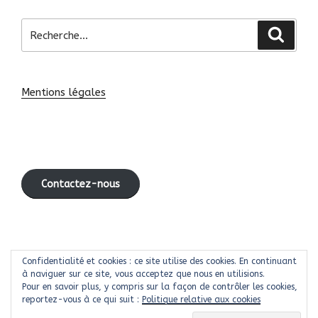
Recherche
Recher
pour
:
Mentions légales
Contactez-nous
Facebook
instagram
Youtube
Linkedin
Contact
Confidentialité et cookies : ce site utilise des cookies. En continuant
à naviguer sur ce site, vous acceptez que nous en utilisions.
Pour en savoir plus, y compris sur la façon de contrôler les cookies,
reportez-vous à ce qui suit :
Politique relative aux cookies
Politique de confidentialité
Fièrement propulsé par