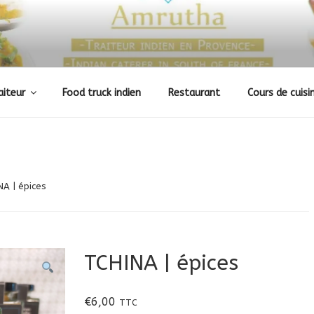
UISINE INDIENNE
aiteur
Food truck indien
Restaurant
Cours de cuisi
A | épices
TCHINA | épices
€
6,00
TTC