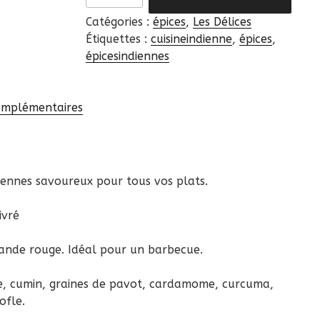
TCHINA
Catégories :
épices
,
Les Délices
|
Étiquettes :
cuisineindienne
,
épices
,
épices
épicesindiennes
omplémentaires
iennes savoureux pour tous vos plats.
ivré
viande rouge. Idéal pour un barbecue.
vre, cumin, graines de pavot, cardamome, curcuma,
ofle.